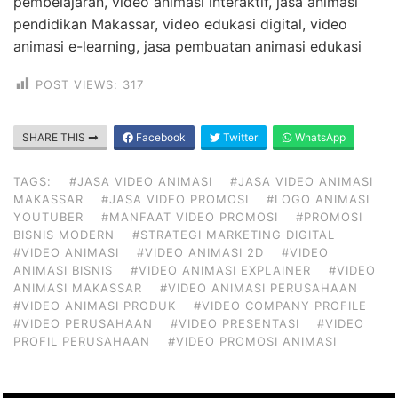
pembelajaran, video animasi interaktif, jasa animasi
pendidikan Makassar, video edukasi digital, video
animasi e-learning, jasa pembuatan animasi edukasi
POST VIEWS:
317
SHARE THIS
Facebook
Twitter
WhatsApp
TAGS:
#JASA VIDEO ANIMASI
#JASA VIDEO ANIMASI
MAKASSAR
#JASA VIDEO PROMOSI
#LOGO ANIMASI
YOUTUBER
#MANFAAT VIDEO PROMOSI
#PROMOSI
BISNIS MODERN
#STRATEGI MARKETING DIGITAL
#VIDEO ANIMASI
#VIDEO ANIMASI 2D
#VIDEO
ANIMASI BISNIS
#VIDEO ANIMASI EXPLAINER
#VIDEO
ANIMASI MAKASSAR
#VIDEO ANIMASI PERUSAHAAN
#VIDEO ANIMASI PRODUK
#VIDEO COMPANY PROFILE
#VIDEO PERUSAHAAN
#VIDEO PRESENTASI
#VIDEO
PROFIL PERUSAHAAN
#VIDEO PROMOSI ANIMASI