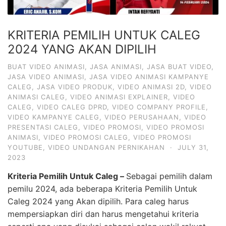
KRITERIA PEMILIH UNTUK CALEG
2024 YANG AKAN DIPILIH
BUAT VIDEO ANIMASI
,
JASA ANIMASI
,
JASA BUAT VIDEO
,
JASA VIDEO ANIMASI
,
JASA VIDEO ANIMASI KAMPANYE
CALEG
,
JASA VIDEO PRODUK
,
VIDEO ANIMASI 2D
,
VIDEO
ANIMASI CALEG
,
VIDEO ANIMASI EXPLAINER
,
VIDEO
CALEG
,
VIDEO CALEG DPRD
,
VIDEO COMPANY PROFILE
,
VIDEO KAMPANYE CALEG
,
VIDEO PERUSAHAAN
,
VIDEO
PRESENTASI CALEG
,
VIDEO PROMOSI
,
VIDEO PROMOSI
ANIMASI
,
VIDEO PROMOSI CALEG
,
VIDEO PROMOSI
YOUTUBE
,
VIDEO UNDANGAN PERNIKAHAN
·
JULY 31,
2023
Kriteria Pemilih Untuk Caleg –
Sebagai pemilih dalam
pemilu 2024, ada beberapa Kriteria Pemilih Untuk
Caleg 2024 yang Akan dipilih. Para caleg harus
mempersiapkan diri dan harus mengetahui kriteria