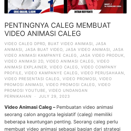
PENTINGNYA CALEG MEMBUAT
VIDEO ANIMASI CALEG
VIDEO CALEG DPRD
,
BUAT VIDEO ANIMASI
,
JASA
ANIMASI
,
JASA BUAT VIDEO
,
JASA VIDEO ANIMASI
,
JASA
VIDEO ANIMASI KAMPANYE CALEG
,
JASA VIDEO PRODUK
,
VIDEO ANIMASI 2D
,
VIDEO ANIMASI CALEG
,
VIDEO
ANIMASI EXPLAINER
,
VIDEO CALEG
,
VIDEO COMPANY
PROFILE
,
VIDEO KAMPANYE CALEG
,
VIDEO PERUSAHAAN
,
VIDEO PRESENTASI CALEG
,
VIDEO PROMOSI
,
VIDEO
PROMOSI ANIMASI
,
VIDEO PROMOSI CALEG
,
VIDEO
PROMOSI YOUTUBE
,
VIDEO UNDANGAN
PERNIKAHAN
·
JULY 29, 2023
Video Animasi Caleg –
Pembuatan video animasi
seorang calon anggota legislatif (caleg) memiliki
beberapa keuntungan penting. Seorang caleg perlu
membuat video animasi sebagai bagian dari strategi