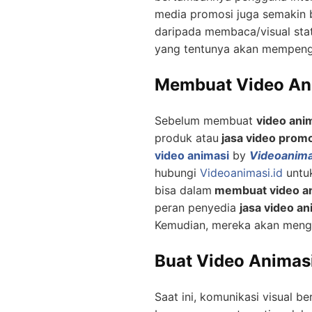
media promosi juga semakin 
daripada membaca/visual stati
yang tentunya akan mempenga
Membuat Video Ani
Sebelum membuat
video ani
produk atau
jasa video prom
video animasi
by
Videoanima
hubungi
Videoanimasi.id
untuk
bisa dalam
membuat video a
peran penyedia
jasa video an
Kemudian, mereka akan mengo
Buat Video Animasi
Saat ini, komunikasi visual b