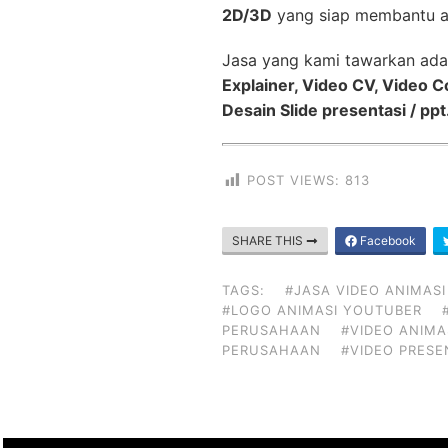
2D/3D
yang siap membantu a
Jasa yang kami tawarkan ada
Explainer, Video CV, Video 
Desain Slide presentasi / ppt
POST VIEWS:
813
SHARE THIS
Facebook
TAGS:
#JASA VIDEO ANIMASI
#LOGO ANIMASI YOUTUBER
PERUSAHAAN
#VIDEO ANIMA
PERUSAHAAN
#VIDEO PRESE