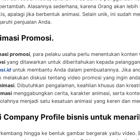
bertambah. Alasannya sederhana, karena Orang akan lebih
s, apalagi jika berbentuk animasi. Selain unik, ini sudah me
ruhi penjualan Anda.
masi Promosi.
masi promosi
, para pelaku usaha perlu menentukan konten
osi
yang ditawarkan untuk diberitahukan kepada pelanggan. 
si.id
untuk membantu Anda dalam pembuatannya. Jika anda
 melakukan diskusi tentang video promosi yang ingin and
nimasi
. Dibutuhkan pengalaman, keahlian khusus dan kreatifi
imasi
menggabungkan cerita, karakter animasi, serta konte
lahnya menjadi satu kesatuan animasi yang keren dan men
 Company Profile bisnis untuk menari
erkembang hingga ke bentuk gambar bergerak yaitu video. B