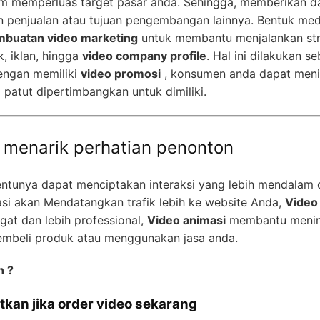
m memperluas target pasar anda. Sehingga, memberikan da
 penjualan atau tujuan pengembangan lainnya. Bentuk media
mbuatan video marketing
untuk membantu menjalankan stra
, iklan, hingga
video company profile
. Hal ini dilakukan 
Dengan memiliki
video promosi
, konsumen anda dapat menil
atut dipertimbangkan untuk dimiliki.
h menarik perhatian penonton
entunya dapat menciptakan interaksi yang lebih mendalam
si akan Mendatangkan trafik lebih ke website Anda,
Video
gat dan lebih professional,
Video animasi
membantu mening
embeli produk atau menggunakan jasa anda.
n ?
tkan jika order video sekarang