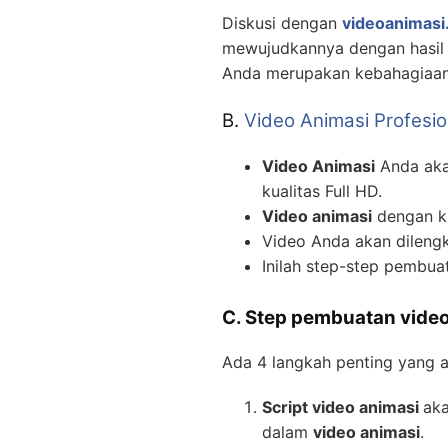
Diskusi dengan
videoanimasi.
mewujudkannya dengan hasil v
Anda merupakan kebahagiaan 
B.
Video Animasi Profesio
Video Animasi
Anda akan
kualitas Full HD.
Video animasi
dengan ku
Video Anda akan dilengk
Inilah step-step pembu
C. Step pembuatan video
Ada 4 langkah penting yang 
Script video animasi
aka
dalam
video animasi
.