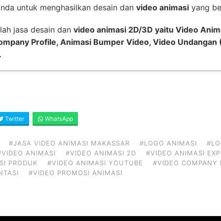
nda untuk menghasilkan desain dan
video animasi
yang ber
lah jasa desain dan
video animasi 2D/3D yaitu Video Anim
Company Profile, Animasi Bumper Video, Video Undangan (
.
Twitter
WhatsApp
#JASA VIDEO ANIMASI MAKASSAR
#LOGO ANIMASI
#LO
#VIDEO ANIMASI
#VIDEO ANIMASI 2D
#VIDEO ANIMASI EX
SI PRODUK
#VIDEO ANIMASI YOUTUBE
#VIDEO COMPANY 
NTASI
#VIDEO PROMOSI ANIMASI