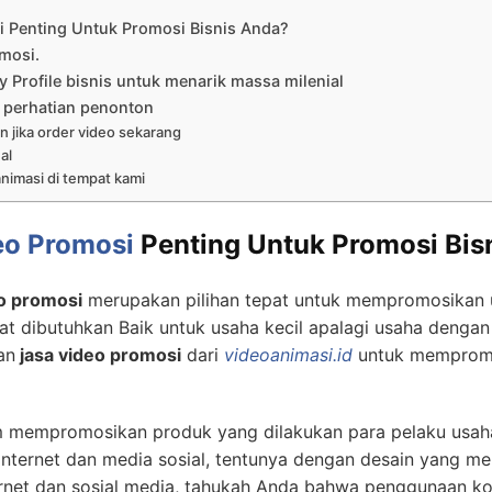
 Penting Untuk Promosi Bisnis Anda?
mosi.
Profile bisnis untuk menarik massa milenial
 perhatian penonton
n jika order video sekarang
al
nimasi di tempat kami
eo Promosi
Penting Untuk Promosi Bis
o promosi
merupakan pilihan tepat untuk mempromosikan 
t dibutuhkan Baik untuk usaha kecil apalagi usaha dengan 
an
jasa video promosi
dari
videoanimasi.id
untuk mempromo
 mempromosikan produk yang dilakukan para pelaku usaha
internet dan media sosial, tentunya dengan desain yang m
rnet dan sosial media, tahukah Anda bahwa penggunaan k