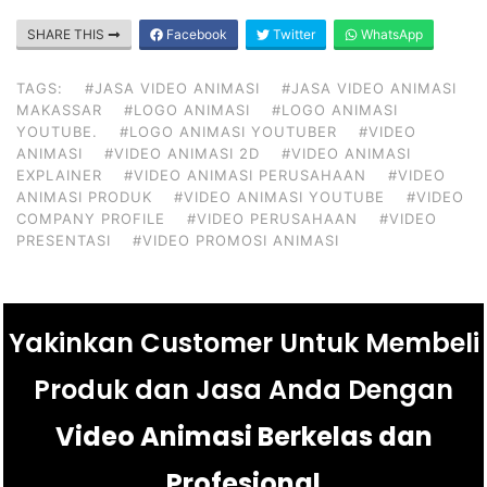
SHARE THIS
Facebook
Twitter
WhatsApp
TAGS:
#JASA VIDEO ANIMASI
#JASA VIDEO ANIMASI
MAKASSAR
#LOGO ANIMASI
#LOGO ANIMASI
YOUTUBE.
#LOGO ANIMASI YOUTUBER
#VIDEO
ANIMASI
#VIDEO ANIMASI 2D
#VIDEO ANIMASI
EXPLAINER
#VIDEO ANIMASI PERUSAHAAN
#VIDEO
ANIMASI PRODUK
#VIDEO ANIMASI YOUTUBE
#VIDEO
COMPANY PROFILE
#VIDEO PERUSAHAAN
#VIDEO
PRESENTASI
#VIDEO PROMOSI ANIMASI
Yakinkan Customer Untuk Membeli
Produk dan Jasa Anda Dengan
Video Animasi Berkelas dan
Profesional