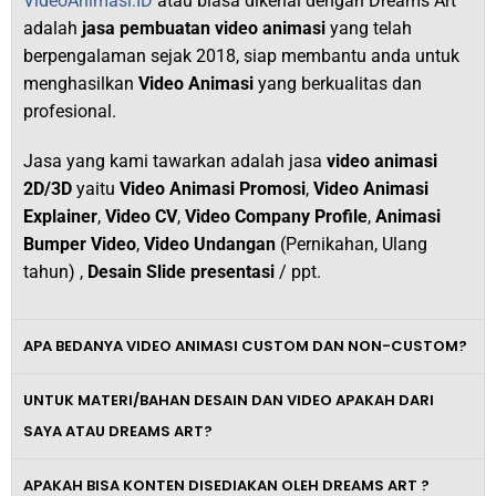
VideoAnimasi.ID
atau biasa dikenal dengan Dreams Art
adalah
jasa pembuatan video animasi
yang telah
berpengalaman sejak 2018,
siap membantu anda untuk
menghasilkan
V
ideo Animasi
yang berkualitas dan
profesional.
Jasa yang kami tawarkan adalah jasa
video animasi
2D/3D
yaitu
Video Animasi Promosi
,
Video Animasi
Explainer
,
Video CV
,
Video Company Profile
,
Animasi
Bumper Video
,
Video Undangan
(Pernikahan, Ulang
tahun) ,
Desain Slide presentasi
/ ppt.
APA BEDANYA VIDEO ANIMASI CUSTOM DAN NON-CUSTOM?
UNTUK MATERI/BAHAN DESAIN DAN VIDEO APAKAH DARI
SAYA ATAU DREAMS ART?
APAKAH BISA KONTEN DISEDIAKAN OLEH DREAMS ART ?