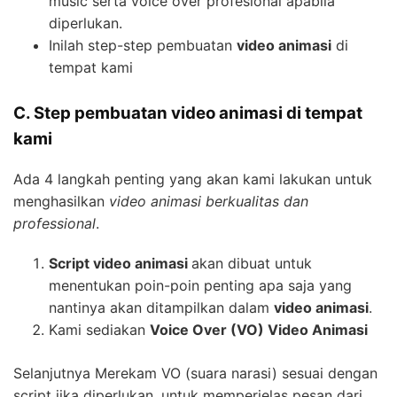
music serta voice over profesional apabila
diperlukan.
Inilah step-step pembuatan
video animasi
di
tempat kami
C. Step pembuatan video animasi di tempat
kami
Ada 4 langkah penting yang akan kami lakukan untuk
menghasilkan
video animasi berkualitas dan
professional
.
Script video animasi
akan dibuat untuk
menentukan poin-poin penting apa saja yang
nantinya akan ditampilkan dalam
video animasi
.
Kami sediakan
Voice Over (VO) Video Animasi
Selanjutnya Merekam VO (suara narasi) sesuai dengan
script jika diperlukan, untuk memperjelas pesan dari