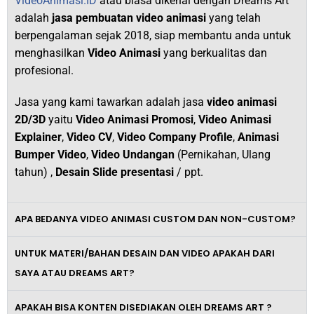
VideoAnimasi.ID
atau biasa dikenal dengan Dreams Art
adalah
jasa pembuatan video animasi
yang telah
berpengalaman sejak 2018,
siap membantu anda untuk
menghasilkan
V
ideo Animasi
yang berkualitas dan
profesional.
Jasa yang kami tawarkan adalah jasa
video animasi
2D/3D
yaitu
Video Animasi Promosi
,
Video Animasi
Explainer
,
Video CV
,
Video Company Profile
,
Animasi
Bumper Video
,
Video Undangan
(Pernikahan, Ulang
tahun) ,
Desain Slide presentasi
/ ppt.
APA BEDANYA VIDEO ANIMASI CUSTOM DAN NON-CUSTOM?
UNTUK MATERI/BAHAN DESAIN DAN VIDEO APAKAH DARI
SAYA ATAU DREAMS ART?
APAKAH BISA KONTEN DISEDIAKAN OLEH DREAMS ART ?