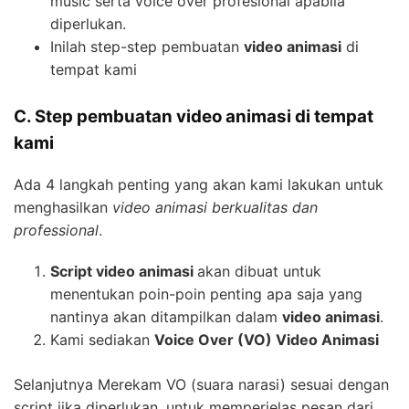
music serta voice over profesional apabila
diperlukan.
Inilah step-step pembuatan
video animasi
di
tempat kami
C. Step pembuatan video animasi di tempat
kami
Ada 4 langkah penting yang akan kami lakukan untuk
menghasilkan
video animasi berkualitas dan
professional
.
Script video animasi
akan dibuat untuk
menentukan poin-poin penting apa saja yang
nantinya akan ditampilkan dalam
video animasi
.
Kami sediakan
Voice Over (VO) Video Animasi
Selanjutnya Merekam VO (suara narasi) sesuai dengan
script jika diperlukan, untuk memperjelas pesan dari