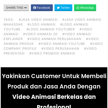
SHARE THIS
Facebook
Twitter
WhatsApp
TAGS:
#JASA VIDEO ANIMASI
#JASA VIDEO ANIMASI
MAKASSAR
#LOGO ANIMASI
#LOGO ANIMASI
YOUTUBE.
#LOGO ANIMASI YOUTUBER
#VIDEO
ANIMASI
#VIDEO ANIMASI 2D
#VIDEO ANIMASI
EXPLAINER
#VIDEO ANIMASI PERUSAHAAN
#VIDEO
ANIMASI PRODUK
#VIDEO ANIMASI YOUTUBE
#VIDEO
COMPANY PROFILE
#VIDEO PERUSAHAAN
#VIDEO
PRESENTASI
#VIDEO PROMOSI ANIMASI
Yakinkan Customer Untuk Membeli
Produk dan Jasa Anda Dengan
Video Animasi Berkelas dan
Profesional