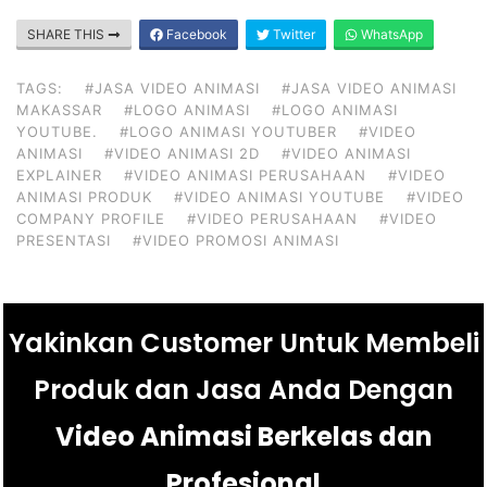
SHARE THIS
Facebook
Twitter
WhatsApp
TAGS:
#JASA VIDEO ANIMASI
#JASA VIDEO ANIMASI
MAKASSAR
#LOGO ANIMASI
#LOGO ANIMASI
YOUTUBE.
#LOGO ANIMASI YOUTUBER
#VIDEO
ANIMASI
#VIDEO ANIMASI 2D
#VIDEO ANIMASI
EXPLAINER
#VIDEO ANIMASI PERUSAHAAN
#VIDEO
ANIMASI PRODUK
#VIDEO ANIMASI YOUTUBE
#VIDEO
COMPANY PROFILE
#VIDEO PERUSAHAAN
#VIDEO
PRESENTASI
#VIDEO PROMOSI ANIMASI
Yakinkan Customer Untuk Membeli
Produk dan Jasa Anda Dengan
Video Animasi Berkelas dan
Profesional