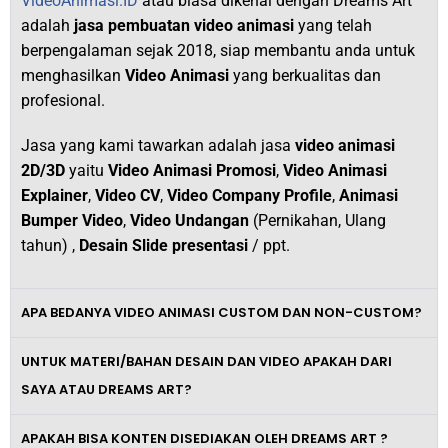
VideoAnimasi.ID
atau biasa dikenal dengan Dreams Art
adalah
jasa pembuatan video animasi
yang telah
berpengalaman sejak 2018,
siap membantu anda untuk
menghasilkan
V
ideo Animasi
yang berkualitas dan
profesional.
Jasa yang kami tawarkan adalah jasa
video animasi
2D/3D
yaitu
Video Animasi Promosi
,
Video Animasi
Explainer
,
Video CV
,
Video Company Profile
,
Animasi
Bumper Video
,
Video Undangan
(Pernikahan, Ulang
tahun) ,
Desain Slide presentasi
/ ppt.
APA BEDANYA VIDEO ANIMASI CUSTOM DAN NON-CUSTOM?
UNTUK MATERI/BAHAN DESAIN DAN VIDEO APAKAH DARI
SAYA ATAU DREAMS ART?
APAKAH BISA KONTEN DISEDIAKAN OLEH DREAMS ART ?