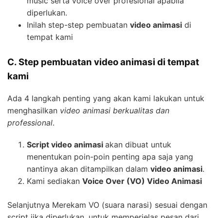
music serta voice over profesional apabila
diperlukan.
Inilah step-step pembuatan
video animasi
di
tempat kami
C. Step pembuatan video animasi di tempat
kami
Ada 4 langkah penting yang akan kami lakukan untuk
menghasilkan
video animasi berkualitas dan
professional
.
Script video animasi
akan dibuat untuk
menentukan poin-poin penting apa saja yang
nantinya akan ditampilkan dalam
video animasi
.
Kami sediakan
Voice Over (VO) Video Animasi
Selanjutnya Merekam VO (suara narasi) sesuai dengan
script jika diperlukan, untuk memperjelas pesan dari