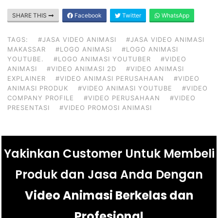
SHARE THIS
Facebook
Twitter
WhatsApp
TAGS:
#JASA VIDEO ANIMASI
#JASA VIDEO ANIMASI
MAKASSAR
#LOGO ANIMASI
#LOGO ANIMASI
YOUTUBE.
#LOGO ANIMASI YOUTUBER
#VIDEO
ANIMASI
#VIDEO ANIMASI 2D
#VIDEO ANIMASI
EXPLAINER
#VIDEO ANIMASI PERUSAHAAN
#VIDEO
ANIMASI PRODUK
#VIDEO ANIMASI YOUTUBE
#VIDEO
COMPANY PROFILE
#VIDEO PERUSAHAAN
#VIDEO
PRESENTASI
#VIDEO PROMOSI ANIMASI
Yakinkan Customer Untuk Membeli
Produk dan Jasa Anda Dengan
Video Animasi Berkelas dan
Profesional