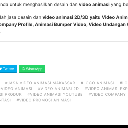
nda untuk menghasilkan desain dan
video animasi
yang ber
lah jasa desain dan
video animasi 2D/3D yaitu Video Anim
Company Profile, Animasi Bumper Video, Video Undangan (
.
Twitter
WhatsApp
#JASA VIDEO ANIMASI MAKASSAR
#LOGO ANIMASI
#LO
#VIDEO ANIMASI
#VIDEO ANIMASI 2D
#VIDEO ANIMASI EX
SI PRODUK
#VIDEO ANIMASI YOUTUBE
#VIDEO COMPANY 
NTASI
#VIDEO PROMOSI ANIMASI