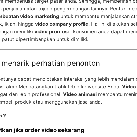
m memperluas target pasar anda. Sehingga, memberikan da
 penjualan atau tujuan pengembangan lainnya. Bentuk media
mbuatan video marketing
untuk membantu menjalankan stra
, iklan, hingga
video company profile
. Hal ini dilakukan 
Dengan memiliki
video promosi
, konsumen anda dapat menil
atut dipertimbangkan untuk dimiliki.
h menarik perhatian penonton
entunya dapat menciptakan interaksi yang lebih mendalam
si akan Mendatangkan trafik lebih ke website Anda,
Video
gat dan lebih professional,
Video animasi
membantu mening
embeli produk atau menggunakan jasa anda.
n ?
tkan jika order video sekarang