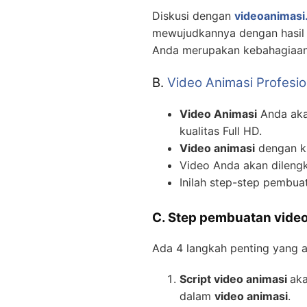
Diskusi dengan
videoanimasi.
mewujudkannya dengan hasil v
Anda merupakan kebahagiaan 
B.
Video Animasi Profesio
Video Animasi
Anda akan
kualitas Full HD.
Video animasi
dengan ku
Video Anda akan dilengk
Inilah step-step pembu
C. Step pembuatan video
Ada 4 langkah penting yang 
Script video animasi
aka
dalam
video animasi
.