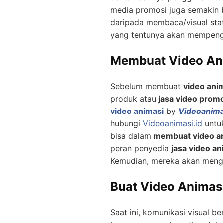
media promosi juga semakin 
daripada membaca/visual stati
yang tentunya akan mempenga
Membuat Video Ani
Sebelum membuat
video ani
produk atau
jasa video prom
video animasi
by
Videoanima
hubungi
Videoanimasi.id
untuk
bisa dalam
membuat video a
peran penyedia
jasa video an
Kemudian, mereka akan mengo
Buat Video Animasi
Saat ini, komunikasi visual b