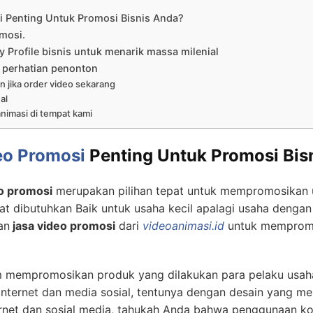
 Penting Untuk Promosi Bisnis Anda?
mosi.
Profile bisnis untuk menarik massa milenial
 perhatian penonton
n jika order video sekarang
al
nimasi di tempat kami
eo Promosi
Penting Untuk Promosi Bis
o promosi
merupakan pilihan tepat untuk mempromosikan 
t dibutuhkan Baik untuk usaha kecil apalagi usaha dengan 
an
jasa video promosi
dari
videoanimasi.id
untuk mempromo
 mempromosikan produk yang dilakukan para pelaku usaha
internet dan media sosial, tentunya dengan desain yang m
rnet dan sosial media, tahukah Anda bahwa penggunaan k