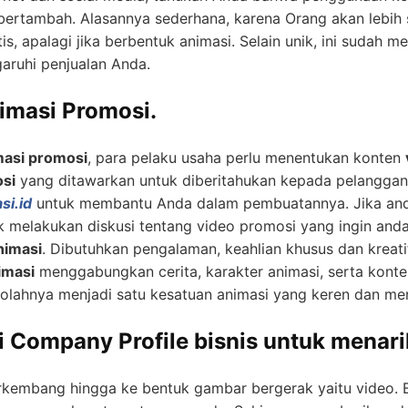
bertambah. Alasannya sederhana, karena Orang akan lebih
s, apalagi jika berbentuk animasi. Selain unik, ini sudah me
ruhi penjualan Anda.
masi Promosi.
masi promosi
, para pelaku usaha perlu menentukan konten
osi
yang ditawarkan untuk diberitahukan kepada pelanggan. 
si.id
untuk membantu Anda dalam pembuatannya. Jika anda
 melakukan diskusi tentang video promosi yang ingin and
nimasi
. Dibutuhkan pengalaman, keahlian khusus dan kreatifi
imasi
menggabungkan cerita, karakter animasi, serta konte
lahnya menjadi satu kesatuan animasi yang keren dan men
 Company Profile bisnis untuk menari
erkembang hingga ke bentuk gambar bergerak yaitu video. B