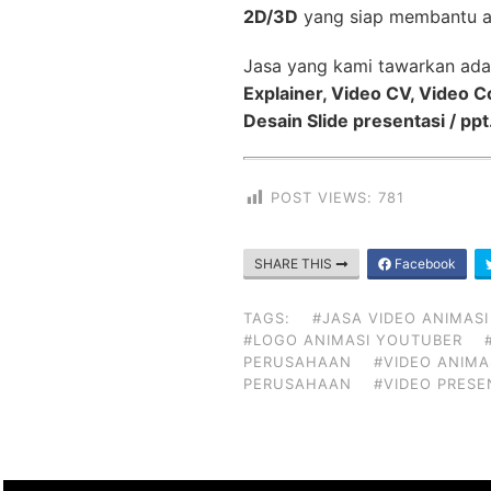
2D/3D
yang siap membantu a
Jasa yang kami tawarkan ada
Explainer, Video CV, Video 
Desain Slide presentasi / ppt
POST VIEWS:
781
SHARE THIS
Facebook
TAGS:
#JASA VIDEO ANIMASI
#LOGO ANIMASI YOUTUBER
PERUSAHAAN
#VIDEO ANIMA
PERUSAHAAN
#VIDEO PRESE