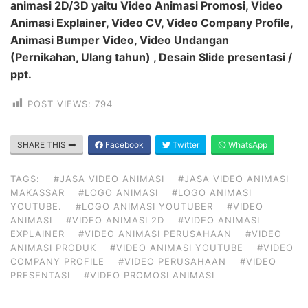
animasi 2D/3D yaitu Video Animasi Promosi, Video
Animasi Explainer, Video CV, Video Company Profile,
Animasi Bumper Video, Video Undangan
(Pernikahan, Ulang tahun) , Desain Slide presentasi /
ppt.
POST VIEWS:
794
SHARE THIS
Facebook
Twitter
WhatsApp
TAGS:
#JASA VIDEO ANIMASI
#JASA VIDEO ANIMASI
MAKASSAR
#LOGO ANIMASI
#LOGO ANIMASI
YOUTUBE.
#LOGO ANIMASI YOUTUBER
#VIDEO
ANIMASI
#VIDEO ANIMASI 2D
#VIDEO ANIMASI
EXPLAINER
#VIDEO ANIMASI PERUSAHAAN
#VIDEO
ANIMASI PRODUK
#VIDEO ANIMASI YOUTUBE
#VIDEO
COMPANY PROFILE
#VIDEO PERUSAHAAN
#VIDEO
PRESENTASI
#VIDEO PROMOSI ANIMASI