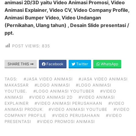
animasi 2D/3D yaitu Video Animasi Promosi, Video
Animasi Explainer, Video CV, Video Company Profile,
Animasi Bumper Video, Video Undangan
(Pernikahan, Ulang tahun) , Desain Slide presentasi /
ppt.
POST VIEWS:
835
SHARE THIS
Facebook
Twitter
WhatsApp
TAGS:
#JASA VIDEO ANIMASI
#JASA VIDEO ANIMASI
MAKASSAR
#LOGO ANIMASI
#LOGO ANIMASI
YOUTUBE.
#LOGO ANIMASI YOUTUBER
#VIDEO
ANIMASI
#VIDEO ANIMASI 2D
#VIDEO ANIMASI
EXPLAINER
#VIDEO ANIMASI PERUSAHAAN
#VIDEO
ANIMASI PRODUK
#VIDEO ANIMASI YOUTUBE
#VIDEO
COMPANY PROFILE
#VIDEO PERUSAHAAN
#VIDEO
PRESENTASI
#VIDEO PROMOSI ANIMASI