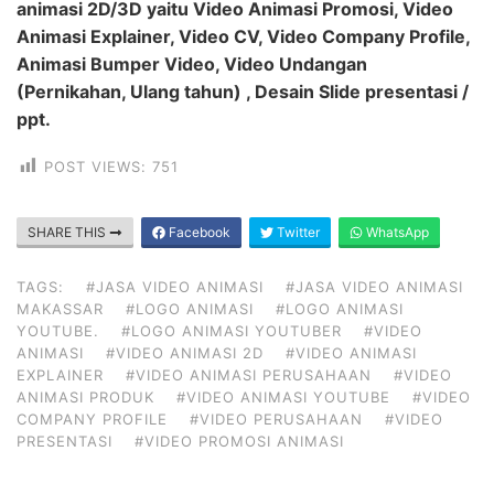
animasi 2D/3D yaitu Video Animasi Promosi, Video
Animasi Explainer, Video CV, Video Company Profile,
Animasi Bumper Video, Video Undangan
(Pernikahan, Ulang tahun) , Desain Slide presentasi /
ppt.
POST VIEWS:
751
SHARE THIS
Facebook
Twitter
WhatsApp
TAGS:
#JASA VIDEO ANIMASI
#JASA VIDEO ANIMASI
MAKASSAR
#LOGO ANIMASI
#LOGO ANIMASI
YOUTUBE.
#LOGO ANIMASI YOUTUBER
#VIDEO
ANIMASI
#VIDEO ANIMASI 2D
#VIDEO ANIMASI
EXPLAINER
#VIDEO ANIMASI PERUSAHAAN
#VIDEO
ANIMASI PRODUK
#VIDEO ANIMASI YOUTUBE
#VIDEO
COMPANY PROFILE
#VIDEO PERUSAHAAN
#VIDEO
PRESENTASI
#VIDEO PROMOSI ANIMASI