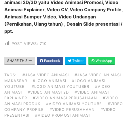
animasi 2D/3D yaitu Video Animasi Promosi, Video
Animasi Explainer, Video CV, Video Company Profile,
Animasi Bumper Video, Video Undangan
(Pernikahan, Ulang tahun) , Desain Slide presentasi /
ppt.
POST VIEWS:
710
SHARE THIS
Facebook
Twitter
WhatsApp
TAGS:
#JASA VIDEO ANIMASI
#JASA VIDEO ANIMASI
MAKASSAR
#LOGO ANIMASI
#LOGO ANIMASI
YOUTUBE.
#LOGO ANIMASI YOUTUBER
#VIDEO
ANIMASI
#VIDEO ANIMASI 2D
#VIDEO ANIMASI
EXPLAINER
#VIDEO ANIMASI PERUSAHAAN
#VIDEO
ANIMASI PRODUK
#VIDEO ANIMASI YOUTUBE
#VIDEO
COMPANY PROFILE
#VIDEO PERUSAHAAN
#VIDEO
PRESENTASI
#VIDEO PROMOSI ANIMASI