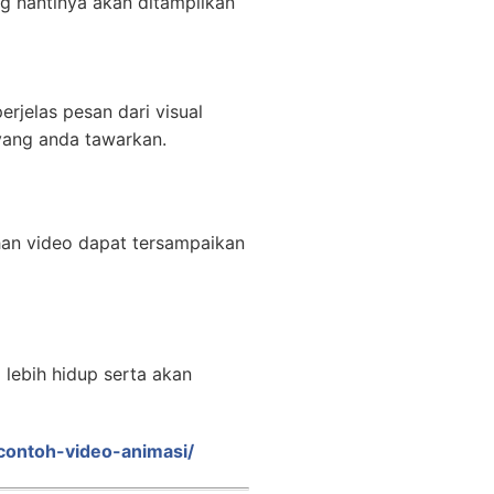
g nantinya akan ditampilkan
rjelas pesan dari visual
yang anda tawarkan.
han video dapat tersampaikan
lebih hidup serta akan
/contoh-video-animasi/