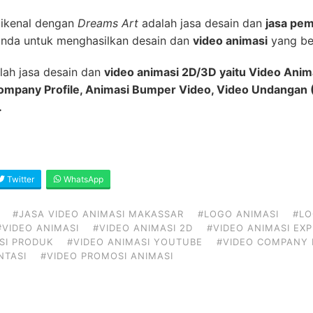
dikenal dengan
Dreams Art
adalah jasa desain dan
jasa pem
nda untuk menghasilkan desain dan
video animasi
yang ber
lah jasa desain dan
video animasi 2D/3D yaitu Video Anim
Company Profile, Animasi Bumper Video, Video Undangan (
.
Twitter
WhatsApp
#JASA VIDEO ANIMASI MAKASSAR
#LOGO ANIMASI
#LO
#VIDEO ANIMASI
#VIDEO ANIMASI 2D
#VIDEO ANIMASI EX
SI PRODUK
#VIDEO ANIMASI YOUTUBE
#VIDEO COMPANY 
NTASI
#VIDEO PROMOSI ANIMASI