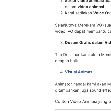
Script video animasi
aka
dalam
video animasi
.
Kami sediakan
Voice Ov
Selanjutnya Merekam VO (suara
video. VO dapat membantu ca
Desain Grafis dalam Vi
Tim Desainer kami akan Memb
dengan baik.
Visual Animasi
Animator handal kami akan M
ditambahkan juga sound effe
Contoh Video Animasi yang te