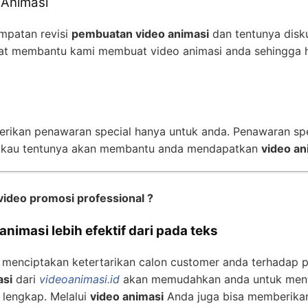
 Animasi
mpatan revisi
pembuatan video animasi
dan tentunya disk
t membantu kami membuat video animasi anda sehingga h
erikan penawaran special hanya untuk anda. Penawaran sp
gkau tentunya akan membantu anda mendapatkan
video an
video promosi professional ?
nimasi lebih efektif dari pada teks
 menciptakan ketertarikan calon customer anda terhadap 
asi
dari
videoanimasi.id
akan memudahkan anda untuk meny
 lengkap. Melalui
video animasi
Anda juga bisa memberika