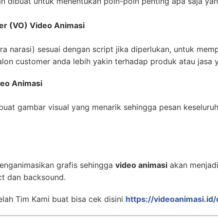
n dibuat untuk menentukan poin-poin penting apa saja yan
er (VO) Video Animasi
 narasi) sesuai dengan script jika diperlukan, untuk mempe
lon customer anda lebih yakin terhadap produk atau jasa 
deo Animasi
uat gambar visual yang menarik sehingga pesan keseluru
enganimasikan grafis sehingga
video animasi
akan menjadi 
ct dan backsound.
lah Tim Kami buat bisa cek disini
https://videoanimasi.id