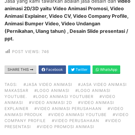
Jasa yang kami tawarkan adalah jasa desain dan
video
animasi 2D/3D yaitu Video Animasi Promosi, Video
Animasi Explainer, Video CV, Video Company Profile,
Animasi Bumper Video, Video Undangan
(Pernikahan, Ulang tahun) , Desain Slide presentasi /
ppt.
POST VIEWS:
746
SHARE THIS
Facebook
Twitter
WhatsApp
TAGS:
#JASA VIDEO ANIMASI
#JASA VIDEO ANIMASI
MAKASSAR
#LOGO ANIMASI
#LOGO ANIMASI
YOUTUBE.
#LOGO ANIMASI YOUTUBER
#VIDEO
ANIMASI
#VIDEO ANIMASI 2D
#VIDEO ANIMASI
EXPLAINER
#VIDEO ANIMASI PERUSAHAAN
#VIDEO
ANIMASI PRODUK
#VIDEO ANIMASI YOUTUBE
#VIDEO
COMPANY PROFILE
#VIDEO PERUSAHAAN
#VIDEO
PRESENTASI
#VIDEO PROMOSI ANIMASI