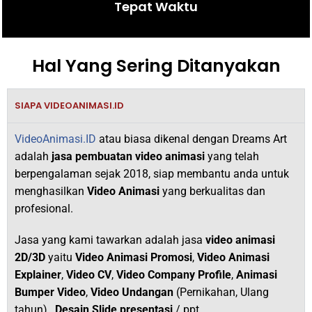
Tepat Waktu
Hal Yang Sering Ditanyakan
SIAPA VIDEOANIMASI.ID
VideoAnimasi.ID
atau biasa dikenal dengan Dreams Art
adalah
jasa pembuatan video animasi
yang telah
berpengalaman sejak 2018,
siap membantu anda untuk
menghasilkan
V
ideo Animasi
yang berkualitas dan
profesional.
Jasa yang kami tawarkan adalah jasa
video animasi
2D/3D
yaitu
Video Animasi Promosi
,
Video Animasi
Explainer
,
Video CV
,
Video Company Profile
,
Animasi
Bumper Video
,
Video Undangan
(Pernikahan, Ulang
tahun) ,
Desain Slide presentasi
/ ppt.