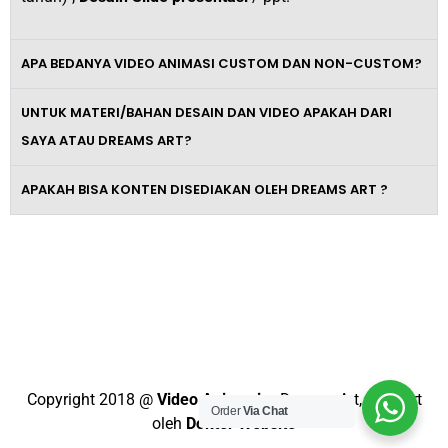
APA BEDANYA VIDEO ANIMASI CUSTOM DAN NON-CUSTOM?
UNTUK MATERI/BAHAN DESAIN DAN VIDEO APAKAH DARI
SAYA ATAU DREAMS ART?
APAKAH BISA KONTEN DISEDIAKAN OLEH DREAMS ART ?
Tingkatkan Omzet Bisnismu Dengan
Video Promosi Berkelas dan
Profesional
Copyright 2018 @
Video Animasi
– Dreams Art, Support
Order
Via Chat
oleh
Dokter Website