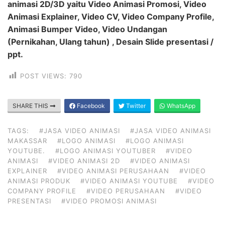
animasi 2D/3D yaitu Video Animasi Promosi, Video
Animasi Explainer, Video CV, Video Company Profile,
Animasi Bumper Video, Video Undangan
(Pernikahan, Ulang tahun) , Desain Slide presentasi /
ppt.
POST VIEWS:
790
SHARE THIS
Facebook
Twitter
WhatsApp
TAGS:
#JASA VIDEO ANIMASI
#JASA VIDEO ANIMASI
MAKASSAR
#LOGO ANIMASI
#LOGO ANIMASI
YOUTUBE.
#LOGO ANIMASI YOUTUBER
#VIDEO
ANIMASI
#VIDEO ANIMASI 2D
#VIDEO ANIMASI
EXPLAINER
#VIDEO ANIMASI PERUSAHAAN
#VIDEO
ANIMASI PRODUK
#VIDEO ANIMASI YOUTUBE
#VIDEO
COMPANY PROFILE
#VIDEO PERUSAHAAN
#VIDEO
PRESENTASI
#VIDEO PROMOSI ANIMASI