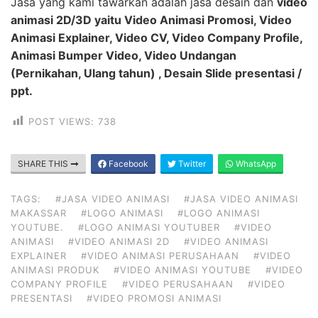
Jasa yang kami tawarkan adalah jasa desain dan
video
animasi 2D/3D yaitu Video Animasi Promosi, Video
Animasi Explainer, Video CV, Video Company Profile,
Animasi Bumper Video, Video Undangan
(Pernikahan, Ulang tahun) , Desain Slide presentasi /
ppt.
POST VIEWS:
738
SHARE THIS
Facebook
Twitter
WhatsApp
TAGS:
#JASA VIDEO ANIMASI
#JASA VIDEO ANIMASI
MAKASSAR
#LOGO ANIMASI
#LOGO ANIMASI
YOUTUBE.
#LOGO ANIMASI YOUTUBER
#VIDEO
ANIMASI
#VIDEO ANIMASI 2D
#VIDEO ANIMASI
EXPLAINER
#VIDEO ANIMASI PERUSAHAAN
#VIDEO
ANIMASI PRODUK
#VIDEO ANIMASI YOUTUBE
#VIDEO
COMPANY PROFILE
#VIDEO PERUSAHAAN
#VIDEO
PRESENTASI
#VIDEO PROMOSI ANIMASI