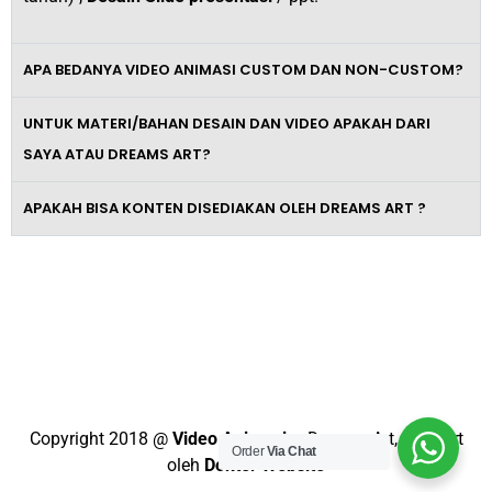
APA BEDANYA VIDEO ANIMASI CUSTOM DAN NON-CUSTOM?
UNTUK MATERI/BAHAN DESAIN DAN VIDEO APAKAH DARI
SAYA ATAU DREAMS ART?
APAKAH BISA KONTEN DISEDIAKAN OLEH DREAMS ART ?
Tingkatkan Omzet Bisnismu Dengan
Video Promosi Berkelas dan
Profesional
Copyright 2018 @
Video Animasi
– Dreams Art, Support
Order
Via Chat
oleh
Dokter Website