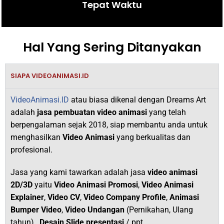
Tepat Waktu
Hal Yang Sering Ditanyakan
SIAPA VIDEOANIMASI.ID
VideoAnimasi.ID
atau biasa dikenal dengan Dreams Art
adalah
jasa pembuatan video animasi
yang telah
berpengalaman sejak 2018,
siap membantu anda untuk
menghasilkan
V
ideo Animasi
yang berkualitas dan
profesional.
Jasa yang kami tawarkan adalah jasa
video animasi
2D/3D
yaitu
Video Animasi Promosi
,
Video Animasi
Explainer
,
Video CV
,
Video Company Profile
,
Animasi
Bumper Video
,
Video Undangan
(Pernikahan, Ulang
tahun) ,
Desain Slide presentasi
/ ppt.