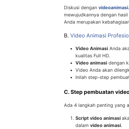
Diskusi dengan
videoanimasi.
mewujudkannya dengan hasil v
Anda merupakan kebahagiaan 
B.
Video Animasi Profesio
Video Animasi
Anda akan
kualitas Full HD.
Video animasi
dengan ku
Video Anda akan dilengk
Inilah step-step pembu
C. Step pembuatan video
Ada 4 langkah penting yang 
Script video animasi
aka
dalam
video animasi
.