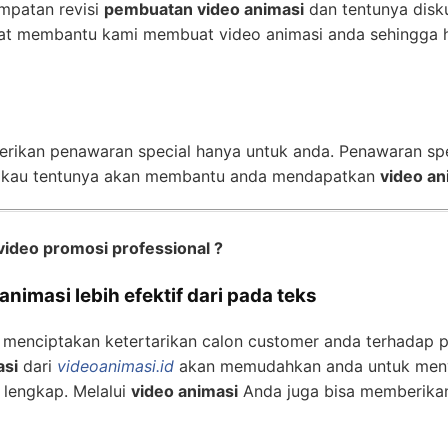
mpatan revisi
pembuatan video animasi
dan tentunya disk
t membantu kami membuat video animasi anda sehingga h
erikan penawaran special hanya untuk anda. Penawaran sp
gkau tentunya akan membantu anda mendapatkan
video an
video promosi professional ?
nimasi lebih efektif dari pada teks
 menciptakan ketertarikan calon customer anda terhadap 
asi
dari
videoanimasi.id
akan memudahkan anda untuk meny
 lengkap. Melalui
video animasi
Anda juga bisa memberika