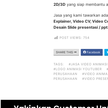
2D/3D
yang siap membantu a
Jasa yang kami tawarkan ada
Explainer, Video CV, Video 
Desain Slide presentasi / ppt
POST VIEWS:
754
SHARE THIS
Facebook
TAGS:
#JASA VIDEO ANIMASI
#LOGO ANIMASI YOUTUBER
PERUSAHAAN
#VIDEO ANIMA
PERUSAHAAN
#VIDEO PRESE