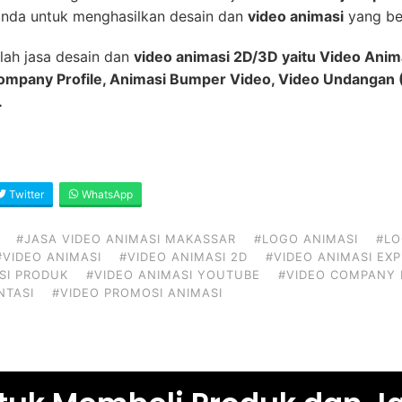
nda untuk menghasilkan desain dan
video animasi
yang ber
lah jasa desain dan
video animasi 2D/3D yaitu Video Anim
Company Profile, Animasi Bumper Video, Video Undangan (
.
Twitter
WhatsApp
#JASA VIDEO ANIMASI MAKASSAR
#LOGO ANIMASI
#LO
#VIDEO ANIMASI
#VIDEO ANIMASI 2D
#VIDEO ANIMASI EX
SI PRODUK
#VIDEO ANIMASI YOUTUBE
#VIDEO COMPANY 
NTASI
#VIDEO PROMOSI ANIMASI