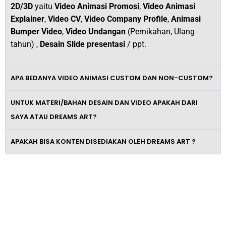
2D/3D
yaitu
Video Animasi Promosi
,
Video Animasi
Explainer
,
Video CV
,
Video Company Profile
,
Animasi
Bumper Video
,
Video Undangan
(Pernikahan, Ulang
tahun) ,
Desain Slide presentasi
/ ppt.
APA BEDANYA VIDEO ANIMASI CUSTOM DAN NON-CUSTOM?
UNTUK MATERI/BAHAN DESAIN DAN VIDEO APAKAH DARI
SAYA ATAU DREAMS ART?
APAKAH BISA KONTEN DISEDIAKAN OLEH DREAMS ART ?
Tingkatkan Omzet Bisnismu Dengan
Video Promosi Berkelas dan
Profesional