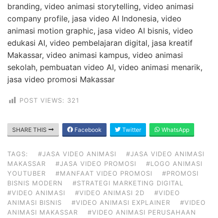
branding, video animasi storytelling, video animasi
company profile, jasa video AI Indonesia, video
animasi motion graphic, jasa video AI bisnis, video
edukasi AI, video pembelajaran digital, jasa kreatif
Makassar, video animasi kampus, video animasi
sekolah, pembuatan video AI, video animasi menarik,
jasa video promosi Makassar
POST VIEWS:
321
SHARE THIS
Facebook
Twitter
WhatsApp
TAGS:
#JASA VIDEO ANIMASI
#JASA VIDEO ANIMASI
MAKASSAR
#JASA VIDEO PROMOSI
#LOGO ANIMASI
YOUTUBER
#MANFAAT VIDEO PROMOSI
#PROMOSI
BISNIS MODERN
#STRATEGI MARKETING DIGITAL
#VIDEO ANIMASI
#VIDEO ANIMASI 2D
#VIDEO
ANIMASI BISNIS
#VIDEO ANIMASI EXPLAINER
#VIDEO
ANIMASI MAKASSAR
#VIDEO ANIMASI PERUSAHAAN