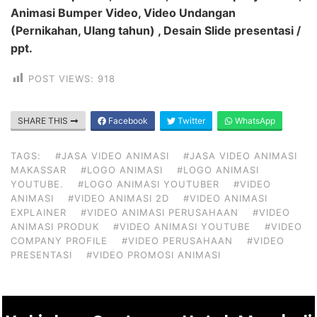
Animasi Bumper Video, Video Undangan
(Pernikahan, Ulang tahun) , Desain Slide presentasi /
ppt.
POST VIEWS:
918
SHARE THIS
Facebook
Twitter
WhatsApp
TAGS:
#JASA VIDEO ANIMASI
#JASA VIDEO ANIMASI
MAKASSAR
#LOGO ANIMASI
#LOGO ANIMASI
YOUTUBE.
#LOGO ANIMASI YOUTUBER
#VIDEO
ANIMASI
#VIDEO ANIMASI 2D
#VIDEO ANIMASI
EXPLAINER
#VIDEO ANIMASI PERUSAHAAN
#VIDEO
ANIMASI PRODUK
#VIDEO ANIMASI YOUTUBE
#VIDEO
COMPANY PROFILE
#VIDEO PERUSAHAAN
#VIDEO
PRESENTASI
#VIDEO PROMOSI ANIMASI