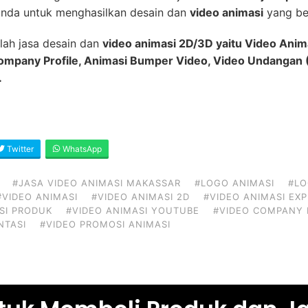
nda untuk menghasilkan desain dan
video animasi
yang ber
lah jasa desain dan
video animasi 2D/3D yaitu Video Anim
Company Profile, Animasi Bumper Video, Video Undangan (
.
Twitter
WhatsApp
#JASA VIDEO ANIMASI MAKASSAR
#LOGO ANIMASI
#LO
#VIDEO ANIMASI
#VIDEO ANIMASI 2D
#VIDEO ANIMASI EX
SI PRODUK
#VIDEO ANIMASI YOUTUBE
#VIDEO COMPANY 
NTASI
#VIDEO PROMOSI ANIMASI