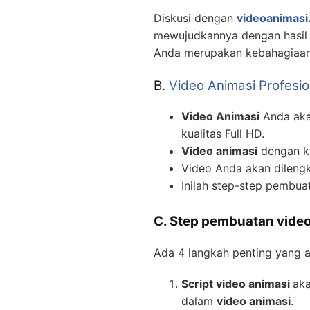
Diskusi dengan
videoanimasi.
mewujudkannya dengan hasil v
Anda merupakan kebahagiaan 
B.
Video Animasi Profesio
Video Animasi
Anda akan
kualitas Full HD.
Video animasi
dengan ku
Video Anda akan dilengk
Inilah step-step pembu
C. Step pembuatan video
Ada 4 langkah penting yang 
Script video animasi
aka
dalam
video animasi
.