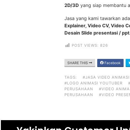
2D/3D
yang siap membantu a
Jasa yang kami tawarkan ada
Explainer, Video CV, Video 
Desain Slide presentasi / ppt
POST VIEWS:
826
SHARE THIS
Facebook
TAGS:
#JASA VIDEO ANIMASI
#LOGO ANIMASI YOUTUBER
PERUSAHAAN
#VIDEO ANIMA
PERUSAHAAN
#VIDEO PRESE