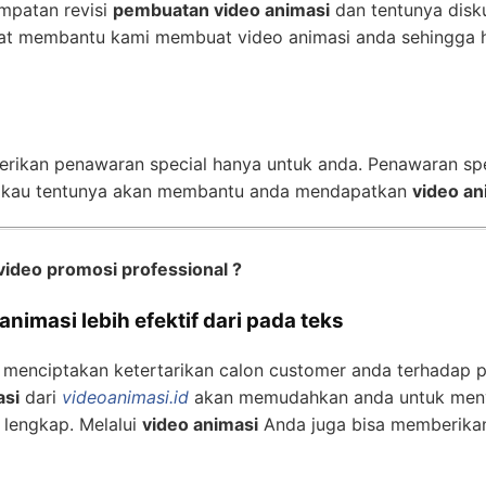
mpatan revisi
pembuatan video animasi
dan tentunya disk
t membantu kami membuat video animasi anda sehingga h
erikan penawaran special hanya untuk anda. Penawaran sp
gkau tentunya akan membantu anda mendapatkan
video an
video promosi professional ?
nimasi lebih efektif dari pada teks
 menciptakan ketertarikan calon customer anda terhadap 
asi
dari
videoanimasi.id
akan memudahkan anda untuk meny
 lengkap. Melalui
video animasi
Anda juga bisa memberika