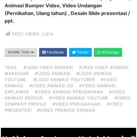
Animasi Bumper Video, Video Undangan
(Pernikahan, Ulang tahun) , Desain Slide presentasi /
ppt.
POST VIEWS:
1,014
SHARE THIS
Facebook
Twitter
WhatsApp
TAGS:
#JASA VIDEO ANIMASI
#JASA VIDEO ANIMASI
MAKASSAR
#LOGO ANIMASI
#LOGO ANIMASI
YOUTUBE.
#LOGO ANIMASI YOUTUBER
#VIDEO
ANIMASI
#VIDEO ANIMASI 2D
#VIDEO ANIMASI
EXPLAINER
#VIDEO ANIMASI PERUSAHAAN
#VIDEO
ANIMASI PRODUK
#VIDEO ANIMASI YOUTUBE
#VIDEO
COMPANY PROFILE
#VIDEO PERUSAHAAN
#VIDEO
PRESENTASI
#VIDEO PROMOSI ANIMASI