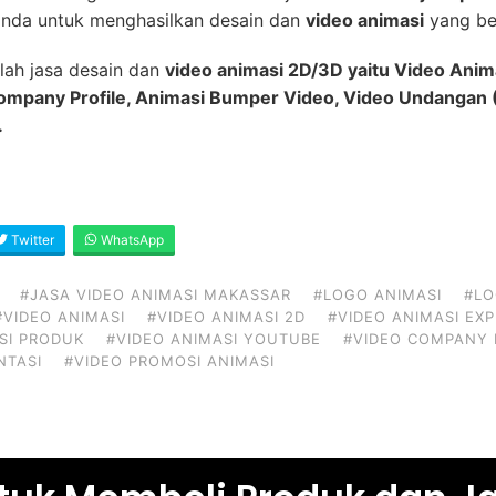
nda untuk menghasilkan desain dan
video animasi
yang ber
lah jasa desain dan
video animasi 2D/3D yaitu Video Anim
Company Profile, Animasi Bumper Video, Video Undangan (
.
Twitter
WhatsApp
#JASA VIDEO ANIMASI MAKASSAR
#LOGO ANIMASI
#LO
#VIDEO ANIMASI
#VIDEO ANIMASI 2D
#VIDEO ANIMASI EX
SI PRODUK
#VIDEO ANIMASI YOUTUBE
#VIDEO COMPANY 
NTASI
#VIDEO PROMOSI ANIMASI