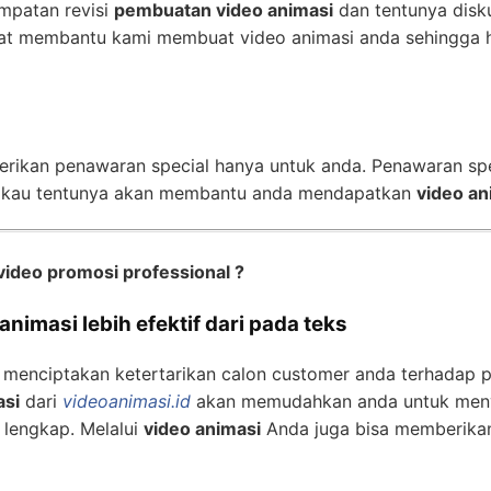
mpatan revisi
pembuatan video animasi
dan tentunya disk
t membantu kami membuat video animasi anda sehingga h
erikan penawaran special hanya untuk anda. Penawaran sp
gkau tentunya akan membantu anda mendapatkan
video an
video promosi professional ?
nimasi lebih efektif dari pada teks
 menciptakan ketertarikan calon customer anda terhadap 
asi
dari
videoanimasi.id
akan memudahkan anda untuk meny
 lengkap. Melalui
video animasi
Anda juga bisa memberika