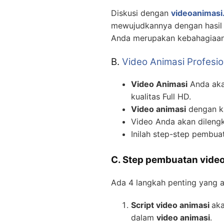
Diskusi dengan
videoanimasi.
mewujudkannya dengan hasil v
Anda merupakan kebahagiaan 
B.
Video Animasi Profesio
Video Animasi
Anda akan
kualitas Full HD.
Video animasi
dengan ku
Video Anda akan dilengk
Inilah step-step pembu
C. Step pembuatan video
Ada 4 langkah penting yang 
Script video animasi
aka
dalam
video animasi
.