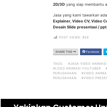
2D/3D
yang siap membantu a
Jasa yang kami tawarkan ada
Explainer, Video CV, Video 
Desain Slide presentasi / ppt
POST VIEWS:
856
SHARE THIS
Facebook
TAGS:
#JASA VIDEO ANIMASI
#LOGO ANIMASI YOUTUBER
PERUSAHAAN
#VIDEO ANIMA
PERUSAHAAN
#VIDEO PRESE