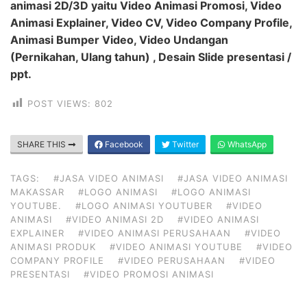
animasi 2D/3D yaitu Video Animasi Promosi, Video
Animasi Explainer, Video CV, Video Company Profile,
Animasi Bumper Video, Video Undangan
(Pernikahan, Ulang tahun) , Desain Slide presentasi /
ppt.
POST VIEWS:
802
SHARE THIS
Facebook
Twitter
WhatsApp
TAGS:
#JASA VIDEO ANIMASI
#JASA VIDEO ANIMASI
MAKASSAR
#LOGO ANIMASI
#LOGO ANIMASI
YOUTUBE.
#LOGO ANIMASI YOUTUBER
#VIDEO
ANIMASI
#VIDEO ANIMASI 2D
#VIDEO ANIMASI
EXPLAINER
#VIDEO ANIMASI PERUSAHAAN
#VIDEO
ANIMASI PRODUK
#VIDEO ANIMASI YOUTUBE
#VIDEO
COMPANY PROFILE
#VIDEO PERUSAHAAN
#VIDEO
PRESENTASI
#VIDEO PROMOSI ANIMASI