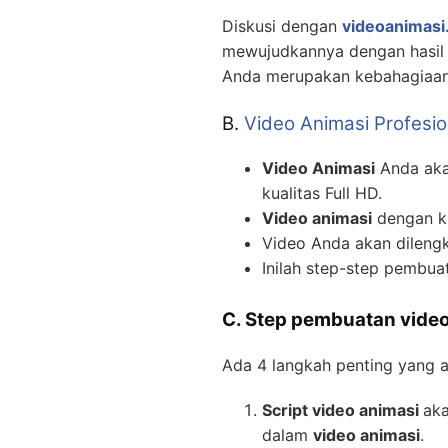
Diskusi dengan
videoanimasi.
mewujudkannya dengan hasil v
Anda merupakan kebahagiaan 
B.
Video Animasi Profesio
Video Animasi
Anda akan
kualitas Full HD.
Video animasi
dengan ku
Video Anda akan dilengk
Inilah step-step pembu
C. Step pembuatan video
Ada 4 langkah penting yang 
Script video animasi
aka
dalam
video animasi
.