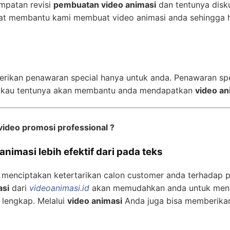
mpatan revisi
pembuatan video animasi
dan tentunya disk
t membantu kami membuat video animasi anda sehingga h
erikan penawaran special hanya untuk anda. Penawaran sp
gkau tentunya akan membantu anda mendapatkan
video an
video promosi professional ?
nimasi lebih efektif dari pada teks
 menciptakan ketertarikan calon customer anda terhadap 
asi
dari
videoanimasi.id
akan memudahkan anda untuk meny
 lengkap. Melalui
video animasi
Anda juga bisa memberika