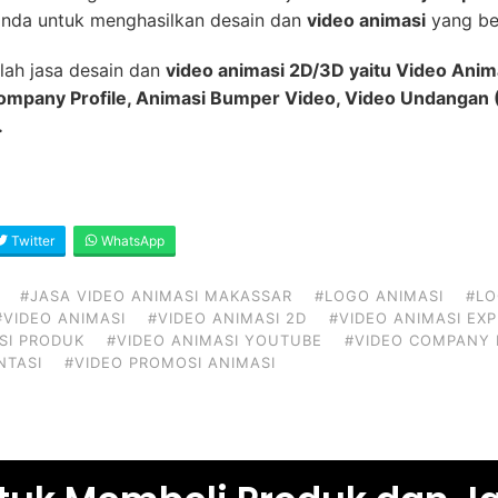
nda untuk menghasilkan desain dan
video animasi
yang ber
lah jasa desain dan
video animasi 2D/3D yaitu Video Anim
Company Profile, Animasi Bumper Video, Video Undangan (
.
Twitter
WhatsApp
#JASA VIDEO ANIMASI MAKASSAR
#LOGO ANIMASI
#LO
#VIDEO ANIMASI
#VIDEO ANIMASI 2D
#VIDEO ANIMASI EX
SI PRODUK
#VIDEO ANIMASI YOUTUBE
#VIDEO COMPANY 
NTASI
#VIDEO PROMOSI ANIMASI