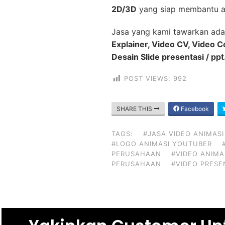
2D/3D
yang siap membantu a
Jasa yang kami tawarkan ada
Explainer, Video CV, Video 
Desain Slide presentasi / ppt
POST VIEWS:
992
SHARE THIS
Facebook
TAGS:
#JASA VIDEO ANIMASI
#LOGO ANIMASI YOUTUBER
PERUSAHAAN
#VIDEO ANIMA
PERUSAHAAN
#VIDEO PRESE