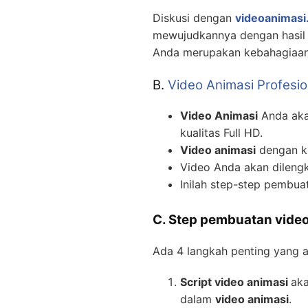
Diskusi dengan
videoanimasi.
mewujudkannya dengan hasil v
Anda merupakan kebahagiaan 
B.
Video Animasi Profesio
Video Animasi
Anda akan
kualitas Full HD.
Video animasi
dengan ku
Video Anda akan dilengk
Inilah step-step pembu
C. Step pembuatan video
Ada 4 langkah penting yang 
Script video animasi
aka
dalam
video animasi
.