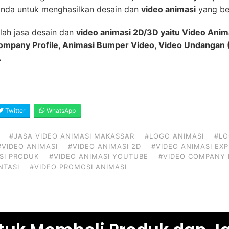
nda untuk menghasilkan desain dan
video animasi
yang ber
lah jasa desain dan
video animasi 2D/3D yaitu Video Anim
Company Profile, Animasi Bumper Video, Video Undangan (
.
Twitter
WhatsApp
#JASA VIDEO ANIMASI MAKASSAR
#LOGO ANIMASI
#LO
#VIDEO ANIMASI
#VIDEO ANIMASI 2D
#VIDEO ANIMASI EX
SI PRODUK
#VIDEO ANIMASI YOUTUBE
#VIDEO COMPANY 
NTASI
#VIDEO PROMOSI ANIMASI