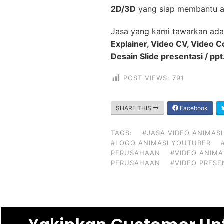
2D/3D
yang siap membantu a
Jasa yang kami tawarkan ada
Explainer, Video CV, Video 
Desain Slide presentasi / ppt
POST VIEWS:
791
SHARE THIS
Facebook
TAGS:
#JASA VIDEO ANIMASI
#LOGO ANIMASI YOUTUBER
PERUSAHAAN
#VIDEO ANIMA
PERUSAHAAN
#VIDEO PRESE