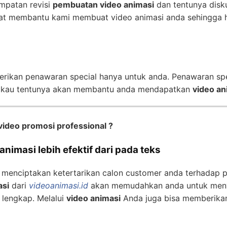
mpatan revisi
pembuatan video animasi
dan tentunya disk
t membantu kami membuat video animasi anda sehingga h
erikan penawaran special hanya untuk anda. Penawaran sp
gkau tentunya akan membantu anda mendapatkan
video an
video promosi professional ?
nimasi lebih efektif dari pada teks
 menciptakan ketertarikan calon customer anda terhadap 
asi
dari
videoanimasi.id
akan memudahkan anda untuk meny
 lengkap. Melalui
video animasi
Anda juga bisa memberika