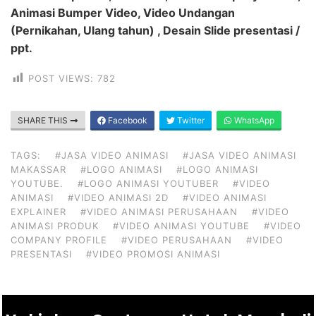
Animasi Bumper Video, Video Undangan
(Pernikahan, Ulang tahun) , Desain Slide presentasi /
ppt.
POST VIEWS:
782
SHARE THIS
Facebook
Twitter
WhatsApp
TAGS:
#JASA VIDEO ANIMASI
#JASA VIDEO ANIMASI
MAKASSAR
#LOGO ANIMASI
#LOGO ANIMASI
YOUTUBE.
#LOGO ANIMASI YOUTUBER
#VIDEO
ANIMASI
#VIDEO ANIMASI 2D
#VIDEO ANIMASI
EXPLAINER
#VIDEO ANIMASI PERUSAHAAN
#VIDEO
ANIMASI PRODUK
#VIDEO ANIMASI YOUTUBE
#VIDEO
COMPANY PROFILE
#VIDEO PERUSAHAAN
#VIDEO
PRESENTASI
#VIDEO PROMOSI ANIMASI