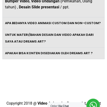
Bumper Video
,
Video Undangan
(Pernikahan, Ulang
tahun) ,
Desain Slide presentasi
/ ppt.
APA BEDANYA VIDEO ANIMASI CUSTOM DAN NON-CUSTOM?
UNTUK MATERI/BAHAN DESAIN DAN VIDEO APAKAH DARI
SAYA ATAU DREAMS ART?
APAKAH BISA KONTEN DISEDIAKAN OLEH DREAMS ART ?
Tingkatkan Omzet Bisnismu Dengan
Video Promosi Berkelas dan
Profesional
Copyright 2018 @
Video Animasi
– Dreams Art, Support
Order
Via Chat