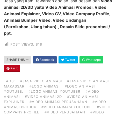
Jasa yang kami tawarkan adalah jasa desain dan
video
animasi 2D/3D yaitu Video Animasi Promosi, Video
Animasi Explainer, Video CV, Video Company Profile,
Animasi Bumper Video, Video Undangan
(Pernikahan, Ulang tahun) , Desain Slide presentasi /
ppt.
POST VIEWS:
818
SHARE THIS
Facebook
Twitter
WhatsApp
Pin It
TAGS:
#JASA VIDEO ANIMASI
#JASA VIDEO ANIMASI
MAKASSAR
#LOGO ANIMASI
#LOGO ANIMASI
YOUTUBE.
#LOGO ANIMASI YOUTUBER
#VIDEO
ANIMASI
#VIDEO ANIMASI 2D
#VIDEO ANIMASI
EXPLAINER
#VIDEO ANIMASI PERUSAHAAN
#VIDEO
ANIMASI PRODUK
#VIDEO ANIMASI YOUTUBE
#VIDEO
COMPANY PROFILE
#VIDEO PERUSAHAAN
#VIDEO