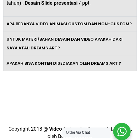
tahun) ,
Desain Slide presentasi
/ ppt.
APA BEDANYA VIDEO ANIMASI CUSTOM DAN NON-CUSTOM?
UNTUK MATERI/BAHAN DESAIN DAN VIDEO APAKAH DARI
SAYA ATAU DREAMS ART?
APAKAH BISA KONTEN DISEDIAKAN OLEH DREAMS ART ?
Tingkatkan Omzet Bisnismu Dengan
Video Promosi Berkelas dan
Profesional
Copyright 2018 @
Video Animasi
– Dreams Art, Support
Order
Via Chat
oleh
Dokter Website