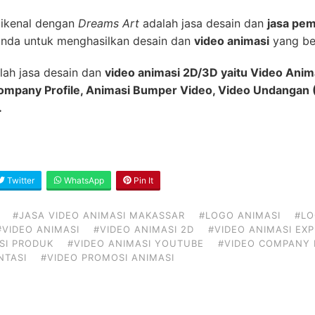
dikenal dengan
Dreams Art
adalah jasa desain dan
jasa pem
nda untuk menghasilkan desain dan
video animasi
yang ber
lah jasa desain dan
video animasi 2D/3D yaitu Video Anim
Company Profile, Animasi Bumper Video, Video Undangan (
.
Twitter
WhatsApp
Pin It
#JASA VIDEO ANIMASI MAKASSAR
#LOGO ANIMASI
#LO
#VIDEO ANIMASI
#VIDEO ANIMASI 2D
#VIDEO ANIMASI EX
SI PRODUK
#VIDEO ANIMASI YOUTUBE
#VIDEO COMPANY 
NTASI
#VIDEO PROMOSI ANIMASI