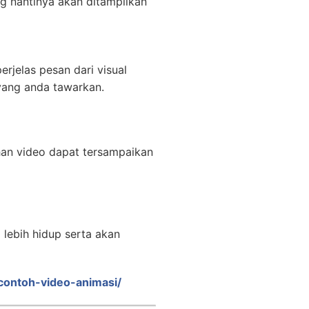
g nantinya akan ditampilkan
rjelas pesan dari visual
yang anda tawarkan.
han video dapat tersampaikan
lebih hidup serta akan
/contoh-video-animasi/