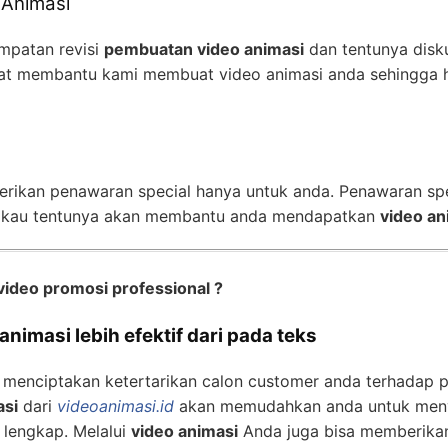
 Animasi
mpatan revisi
pembuatan video animasi
dan tentunya disk
t membantu kami membuat video animasi anda sehingga h
erikan penawaran special hanya untuk anda. Penawaran sp
gkau tentunya akan membantu anda mendapatkan
video an
video promosi professional ?
nimasi lebih efektif dari pada teks
 menciptakan ketertarikan calon customer anda terhadap 
asi
dari
videoanimasi.id
akan memudahkan anda untuk meny
 lengkap. Melalui
video animasi
Anda juga bisa memberika