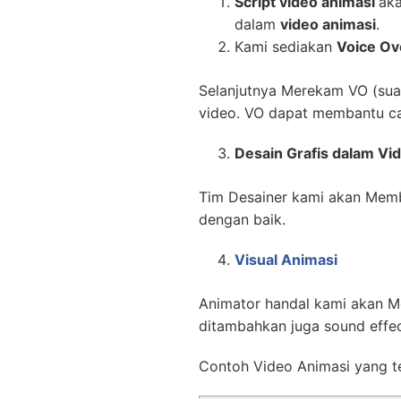
Script video animasi
aka
dalam
video animasi
.
Kami sediakan
Voice Ov
Selanjutnya Merekam VO (suara
video. VO dapat membantu ca
Desain Grafis dalam Vi
Tim Desainer kami akan Memb
dengan baik.
Visual Animasi
Animator handal kami akan M
ditambahkan juga sound effe
Contoh Video Animasi yang te