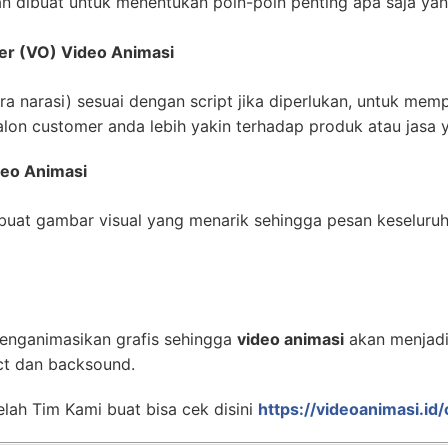
n dibuat untuk menentukan poin-poin penting apa saja yan
er (VO) Video Animasi
 narasi) sesuai dengan script jika diperlukan, untuk mempe
lon customer anda lebih yakin terhadap produk atau jasa 
deo Animasi
uat gambar visual yang menarik sehingga pesan keseluru
enganimasikan grafis sehingga
video animasi
akan menjadi 
ct dan backsound.
lah Tim Kami buat bisa cek disini
https://videoanimasi.id