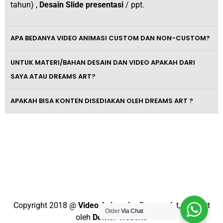
tahun) ,
Desain Slide presentasi
/ ppt.
APA BEDANYA VIDEO ANIMASI CUSTOM DAN NON-CUSTOM?
UNTUK MATERI/BAHAN DESAIN DAN VIDEO APAKAH DARI
SAYA ATAU DREAMS ART?
APAKAH BISA KONTEN DISEDIAKAN OLEH DREAMS ART ?
Tingkatkan Omzet Bisnismu Dengan
Video Promosi Berkelas dan
Profesional
Copyright 2018 @
Video Animasi
– Dreams Art, Support
Order
Via Chat
oleh
Dokter Website