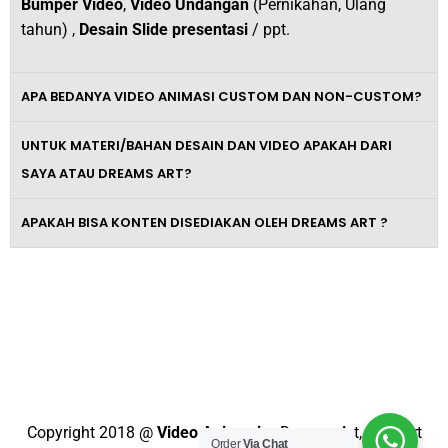
Bumper Video
,
Video Undangan
(Pernikahan, Ulang
tahun) ,
Desain Slide presentasi
/ ppt.
APA BEDANYA VIDEO ANIMASI CUSTOM DAN NON-CUSTOM?
UNTUK MATERI/BAHAN DESAIN DAN VIDEO APAKAH DARI
SAYA ATAU DREAMS ART?
APAKAH BISA KONTEN DISEDIAKAN OLEH DREAMS ART ?
Tingkatkan Omzet Bisnismu Dengan
Video Promosi Berkelas dan
Profesional
Copyright 2018 @
Video Animasi
– Dreams Art, Support
Order
Via Chat