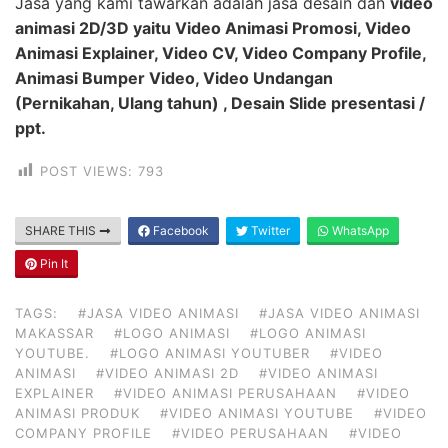
Jasa yang kami tawarkan adalah jasa desain dan
video
animasi 2D/3D yaitu Video Animasi Promosi, Video
Animasi Explainer, Video CV, Video Company Profile,
Animasi Bumper Video, Video Undangan
(Pernikahan, Ulang tahun) , Desain Slide presentasi /
ppt.
POST VIEWS:
793
SHARE THIS
Facebook
Twitter
WhatsApp
Pin It
TAGS:
#JASA VIDEO ANIMASI
#JASA VIDEO ANIMASI
MAKASSAR
#LOGO ANIMASI
#LOGO ANIMASI
YOUTUBE.
#LOGO ANIMASI YOUTUBER
#VIDEO
ANIMASI
#VIDEO ANIMASI 2D
#VIDEO ANIMASI
EXPLAINER
#VIDEO ANIMASI PERUSAHAAN
#VIDEO
ANIMASI PRODUK
#VIDEO ANIMASI YOUTUBE
#VIDEO
COMPANY PROFILE
#VIDEO PERUSAHAAN
#VIDEO