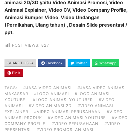
animasi 2D/3D yaitu Video Animasi Promosi, Video
Animasi Explainer, Video CV, Video Company Profile,
Animasi Bumper Video, Video Undangan
(Pernikahan, Ulang tahun) , Desain Slide presentasi /
ppt.
POST VIEWS:
827
SHARE THIS
Facebook
Twitter
WhatsApp
Pin It
TAGS:
#JASA VIDEO ANIMASI
#JASA VIDEO ANIMASI
MAKASSAR
#LOGO ANIMASI
#LOGO ANIMASI
YOUTUBE.
#LOGO ANIMASI YOUTUBER
#VIDEO
ANIMASI
#VIDEO ANIMASI 2D
#VIDEO ANIMASI
EXPLAINER
#VIDEO ANIMASI PERUSAHAAN
#VIDEO
ANIMASI PRODUK
#VIDEO ANIMASI YOUTUBE
#VIDEO
COMPANY PROFILE
#VIDEO PERUSAHAAN
#VIDEO
PRESENTASI
#VIDEO PROMOSI ANIMASI