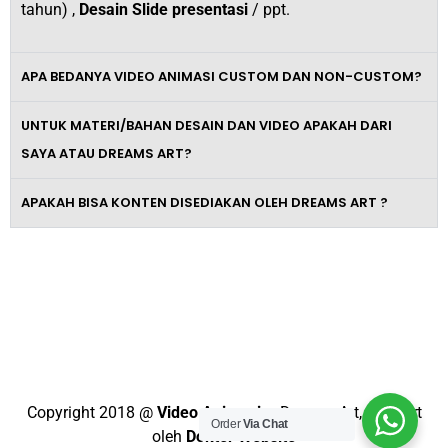
tahun) ,
Desain Slide presentasi
/ ppt.
APA BEDANYA VIDEO ANIMASI CUSTOM DAN NON-CUSTOM?
UNTUK MATERI/BAHAN DESAIN DAN VIDEO APAKAH DARI
SAYA ATAU DREAMS ART?
APAKAH BISA KONTEN DISEDIAKAN OLEH DREAMS ART ?
Tingkatkan Omzet Bisnismu Dengan
Video Promosi Berkelas dan
Profesional
Copyright 2018 @
Video Animasi
– Dreams Art, Support
Order
Via Chat
oleh
Dokter Website