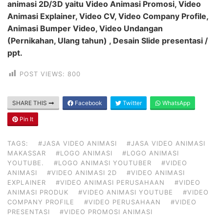
animasi 2D/3D yaitu Video Animasi Promosi, Video
Animasi Explainer, Video CV, Video Company Profile,
Animasi Bumper Video, Video Undangan
(Pernikahan, Ulang tahun) , Desain Slide presentasi /
ppt.
POST VIEWS:
800
SHARE THIS
Facebook
Twitter
WhatsApp
Pin It
TAGS:
#JASA VIDEO ANIMASI
#JASA VIDEO ANIMASI
MAKASSAR
#LOGO ANIMASI
#LOGO ANIMASI
YOUTUBE.
#LOGO ANIMASI YOUTUBER
#VIDEO
ANIMASI
#VIDEO ANIMASI 2D
#VIDEO ANIMASI
EXPLAINER
#VIDEO ANIMASI PERUSAHAAN
#VIDEO
ANIMASI PRODUK
#VIDEO ANIMASI YOUTUBE
#VIDEO
COMPANY PROFILE
#VIDEO PERUSAHAAN
#VIDEO
PRESENTASI
#VIDEO PROMOSI ANIMASI