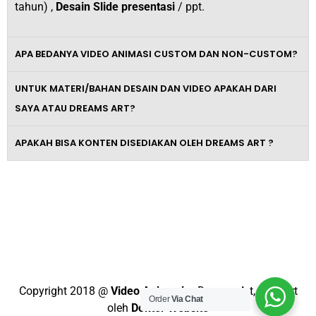
tahun) ,
Desain Slide presentasi
/ ppt.
APA BEDANYA VIDEO ANIMASI CUSTOM DAN NON-CUSTOM?
UNTUK MATERI/BAHAN DESAIN DAN VIDEO APAKAH DARI
SAYA ATAU DREAMS ART?
APAKAH BISA KONTEN DISEDIAKAN OLEH DREAMS ART ?
Tingkatkan Omzet Bisnismu Dengan
Video Promosi Berkelas dan
Profesional
Copyright 2018 @
Video Animasi
– Dreams Art, Support
Order
Via Chat
oleh
Dokter Website