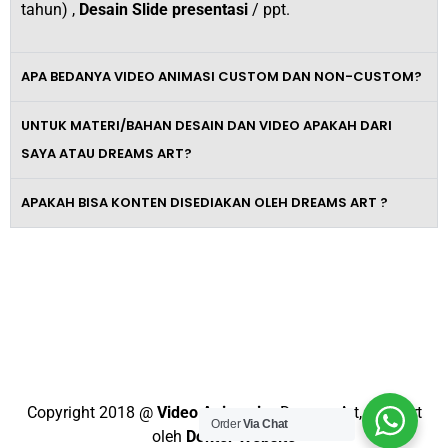
tahun) ,
Desain Slide presentasi
/ ppt.
APA BEDANYA VIDEO ANIMASI CUSTOM DAN NON-CUSTOM?
UNTUK MATERI/BAHAN DESAIN DAN VIDEO APAKAH DARI
SAYA ATAU DREAMS ART?
APAKAH BISA KONTEN DISEDIAKAN OLEH DREAMS ART ?
Tingkatkan Omzet Bisnismu Dengan
Video Promosi Berkelas dan
Profesional
Copyright 2018 @
Video Animasi
– Dreams Art, Support
Order
Via Chat
oleh
Dokter Website